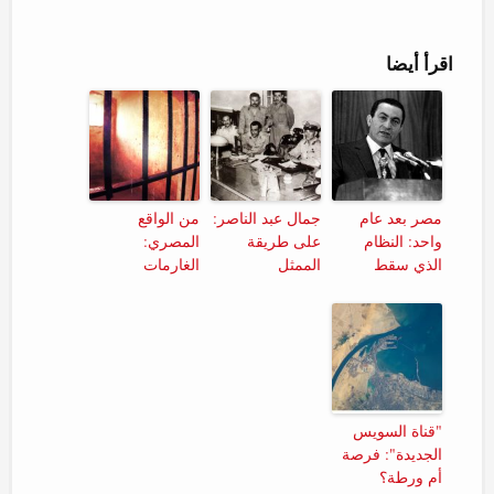
Google+
Facebook
Twitter
(Opens
(Opens
(Opens
in
in
in
new
new
new
اقرأ أيضا
window)
window)
window)
مصر بعد عام
جمال عبد الناصر:
من الواقع
واحد: النظام
على طريقة
المصري:
الذي سقط
الممثل
الغارمات
"قناة السويس
الجديدة": فرصة
أم ورطة؟