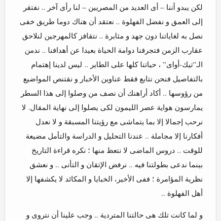
لكن يبدو أننا – أى العديد من المصريين – لنا رأى آخر .. نفتقر
إلى العمق و نفضل الفهلوة .. نعتقد أن هناك دوما طريق خفى
نصل به لغاياتنا دون جهد و مثابرة .. نتقافز كالمهرجين لنلاحق
عقارب الزمن فتجرفنا دوامة الحياة بعيدا عن أهدافنا .. ندمن
الـ”تيك-أواى” ، حياتنا كلها على الطاير .. ليس لدينا إهتمام
بالتفاصيل فنحن نتابع فقط عناوين الأخبار و نقتنص المواضيع
من رؤوسها .. أكاد أراهنك أن نصف من وصلوا إلى هذا السطر
يمارسون هواية عصر الليمون لكى يصلوا إلى نهاية المقال. لا
نرحب إجمالا إلا بما يتماشى مع رؤيتنا المسبقة و لا نعدل
أفكارنا إلا مجاملة .. عندنا التحليل و الدراسة والتأمل مضيعة
للوقت .. دروس الماضى لا نتعظ منها ؛ نكره قراءة التاريخ
بينما ندعى بطولتنا فيه .. نرفض الإتقان و التأنى .. و نعشق
نظرية المؤامرة ؛ ففى الأخير، الخبايا و المكائد لا يكشفها إلا
أهل الفهلوة ..
و لما كانت تلك هى حالتنا المتردية .. وجب علينا أن نتروى و