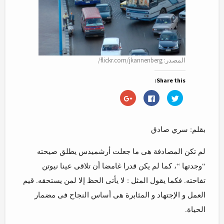
المصدر: flickr.com/jkannenberg/
Share this:
Click
Click
Click
to
to
to
share
share
share
on
on
on
Google+
Facebook
Twitter
(Opens
(Opens
(Opens
بقلم: سري صادق
in
in
in
new
new
new
window)
window)
window)
لم تكن المصادفة هى ما جعلت أرشميدس يطلق صيحته
“وجدتها “، كما لم يكن قدرا غامضا أن تلاقى عينا نيوتن
تفاحته. فكما يقول المثل : لا يأتى الحظ إلا لمن يستحقه. قيم
العمل و الإجتهاد و المثابرة هى أساس النجاح فى مضمار
الحياة.