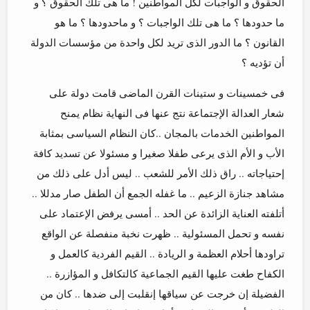
الحقوق و الواجبات لكل المواطنين ! ما هى تلك الحقوق ؟ و
ما حدودها ؟ ما هى تلك الواجبات ؟ و ماحدودها ؟ ما هو
القانون ؟ ما الدور الذى تريد لكل واحدة من مؤسسات الدولة
أن تؤديه ؟
فى خمسينات و ستينات القرن الماضى قامت دولة على
شعار العدالة الإجتماعة نتج عنها فى النهاية نظام يمنح
المواطنين الخدمات بالمجان ..كان النظام السياسى بمثابة
الأب و الأم الذى يرعى طفلا صغيرا و مسئولا عن تسديد كافة
إحتياجاته .. راق ذلك الأمر للشعب .. ليس أدل على ذلك من
مشاهد جنازة الزعيم .. ما غفله الجمع أن الطفل صار مدللا ..
أتلفته العناية الزائدة عن الحد .. أمسى يرفض الإعتماد على
نفسه و تحمل المسئولية .. ظهرت نخبة منفصلة عن الواقع
تراودها أحلام العظمة و الريادة .. القيم الفردية كالعمل و
الكفاح طغت عليها القيم الجماعية كالتكافل و المؤازرة ..
الفضيلة إن خرجت عن سياقها إنقلبت إلى ضدها .. كان من