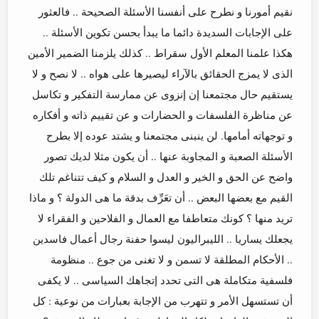
نقيم أمورنا و نطرح على أنفسنا الأسئلة الصحيحة .. فالعثور
على الإجابات السديدة دائما ما يبدأ بحسن تكوين الأسئلة ..
هكذا علمنا المعلم الأول سقراط .. كذلك يلزمنا الضمير الأمين
الذى لا يمزج الحقائق بالآراء ليصيرها على هواه .. لا نصح و لا
يستقيم حال مجتمعنا إن إنزوى عن ممارسة التفكير و تكاسل
عن مناظرة الفلسفات و الحضارات و عن تقييم ذاته و أفكاره
و توجهاته أمامها. لن ينبنى مجتمعنا و يشتد عوده إلا بطرح
الأسئلة الصعبة و المجاوبة عنها .. أن يكون مثلا لديك تصور
واضح عن الحق و الخير و العدل و السلام و كيف تتناغم تلك
القيم مع بعضها البعض .. أن تعَرِّف بدقة ما هى الدولة ؟ و ماذا
تريد منها ؟ كونك متعاطفا مع العمال و الفلاحين و الفقراء لا
يجعلك يساريا .. الليبراليون ليسوا حفنة رجال أعمال فاسدين
.. الأحكام المطلقة لا تسمن و لا تغنى من جوع .. منظومة
فلسفية متكاملة هى التى تحدد إتجاهك السياسى .. لا يكفى
أن تستسهل الأمر و تتهرب من الإجابة بعبارات من نوعية : كل