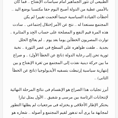
الطبيعى أن تثور الجماهير أمام سياسات الإنفتاح .. فما كان
بالأمس عطية من الدولة أصبح اليوم حقا مكتسبا بوضع اليد ..
أخطأت القيادة السياسية حينما أقحمت تغييرا لم يكن
المجتمع مستعدا له .. نتج عن الأمر إختلال إجتماعى .. سادت
هذه المرة قيم النفع و المصلحة على حساب الجِد و المثابرة ..
توارث المصريون الخطأين يوما بعد يوم .. لم يعالج الخلل
بجدية .. طفت ظواهره على السطح فى عصر الثورة .. نخبة
ثورية تحن إلى رعاية الدولة (ناتج عن الخطأ الأول) .. و صراع
ما بين حركة دينية نفذت إلى المجتمع من ثغرة الإنفتاح و بين
إنتهازية سياسية إرتبطت بتسفيه الأيديولوجيا (ناتج عن الخطأ
الثانى) ..
أبرز تجليات هذا الصراع هو الإنقسام فى نتائج المرحلة النهائية
لإنتخابات الرئاسة بين مرسى و شفيق .. الأول يمثل تيارا
يحتكر الإطار الأخلاقى و يختزله فى مرجعيات لم يطلها التطور
لمجابهة ما يرى أنه تدهور لقيم المجتمع و أصوله .. شعاره هو