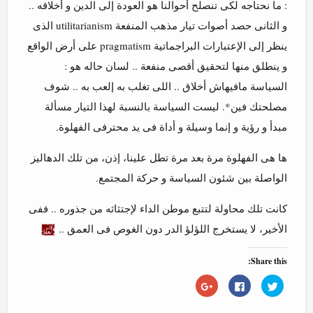
: ما نحتاجه لكى تنصلح أحوالنا هو العودة إلى الدين و أخلاقه ..
و الثانى حصد أصوات تيار مذهب المنفعة utilitarianism الذى
ينظر إلى الإعتبارات البراجماتية pragmatism على أرض الواقع
و ينطلق منها لتحقيق أقصى منفعة .. لسان حاله هو :
السياسة مافيهاش أخلاق .. اللى تغلب به إلعب به .. شوف
مصلحتك فين*. ليست السياسة بالنسبة لهذا التيار مسألة
مبدأ و رؤية و إنما وسيلة و أداة فى يد محترفى الفهلوة.
ها هى الفهلوة مرة بعد مرة تطل علينا، إذن، من تلك الدهاليز
الواصلة بين شئون السياسة و حركة المجتمع.
كانت تلك محاولة لتتبع موطن الداء لإجتثاثه من جذوره .. ففى
الأخير، لا يستخرج اللؤلؤ الدر دون الغوص فى العمق ..
Share this:
Click
Click
Click
to
to
to
share
share
share
on
on
on